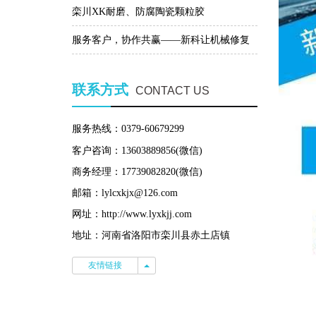
特点
栾川XK耐磨、防腐陶瓷颗粒胶
服务客户，协作共赢——新科让机械修复
更简单！
联系方式
CONTACT US
服务热线：0379-60679299
客户咨询：13603889856(微信)
商务经理：17739082820(微信)
邮箱：lylcxkjx@126.com
网址：http://www.lyxkjj.com
地址：河南省洛阳市栾川县赤土店镇
友情链接
友情链接