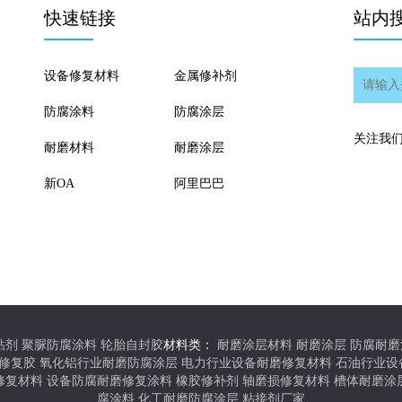
快速链接
站内
设备修复材料
金属修补剂
防腐涂料
防腐涂层
关注我
耐磨材料
耐磨涂层
新OA
阿里巴巴
粘剂
聚脲防腐涂料
轮胎自封胶
材料类：
耐磨涂层材料
耐磨涂层
防腐耐磨
修复胶
氧化铝行业耐磨防腐涂层
电力行业设备耐磨修复材料
石油行业设
修复材料
设备防腐耐磨修复涂料
橡胶修补剂
轴磨损修复材料
槽体耐磨涂
腐涂料
化工耐磨防腐涂层
粘接剂厂家