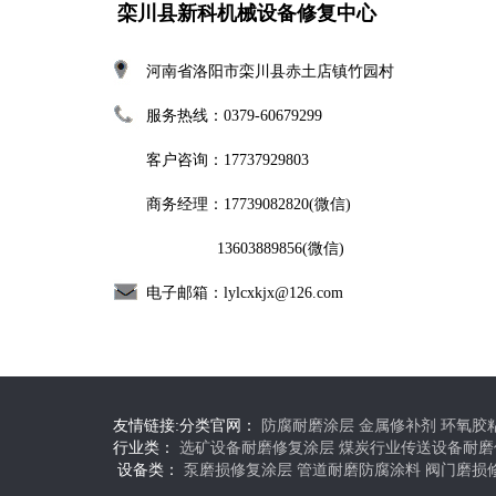
栾川县新科机械设备修复中心
河南省洛阳市栾川县赤土店镇竹园村
服务热线：0379-60679299
客户咨询：17737929803
商务经理：17739082820
(微信)
13603889856(微信)
电子邮箱：
lylcxkjx@126.com
友情链接:
分类官网：
防腐耐磨涂层
金属修补剂
环氧胶
行业类：
选矿设备耐磨修复涂层
煤炭行业传送设备耐磨
设备类：
泵磨损修复涂层
管道耐磨防腐涂料
阀门磨损