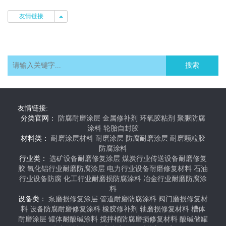
友情链接
友情链接
搜索
友情链接:
分类官网：
防腐耐磨涂层
金属修补剂
环氧胶粘剂
聚脲防腐
涂料
轮胎自封胶
材料类：
耐磨涂层材料
耐磨涂层
防腐耐磨涂层
耐磨颗粒胶
防腐涂料
行业类：
选矿设备耐磨修复涂层
煤炭行业传送设备耐磨修复
胶
氧化铝行业耐磨防腐涂层
电力行业设备耐磨修复材料
石油
行业设备防腐
化工行业耐磨损防腐涂料
冶金行业耐磨防腐涂
料
设备类：
泵磨损修复涂层
管道耐磨防腐涂料
阀门磨损修复材
料
设备防腐耐磨修复涂料
橡胶修补剂
轴磨损修复材料
槽体
耐磨涂层
罐体耐酸碱涂料
搅拌桶防腐磨损修复材料
酸碱储罐