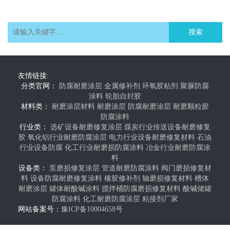
搜索
友情链接:
分类官网：
防腐耐磨涂层
金属修补剂
环氧胶粘剂
聚脲防腐
涂料
轮胎自封胶
材料类：
耐磨涂层材料
耐磨涂层
防腐耐磨涂层
耐磨颗粒胶
防腐涂料
行业类：
选矿设备耐磨修复涂层
煤炭行业传送设备耐磨修复
胶
氧化铝行业耐磨防腐涂层
电力行业设备耐磨修复材料
石油
行业设备防腐
化工行业耐磨损防腐涂料
冶金行业耐磨防腐涂
料
设备类：
泵磨损修复涂层
管道耐磨防腐涂料
阀门磨损修复材
料
设备防腐耐磨修复涂料
橡胶修补剂
轴磨损修复材料
槽体
耐磨涂层
罐体耐酸碱涂料
搅拌桶防腐磨损修复材料
酸碱储罐
防腐涂料
化工耐磨防腐涂层
粘接剂厂家
网站备案号：
豫ICP备10004658号