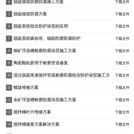
脱硫烟道防磨防腐施工方案
4
下载文件
脱硫烟道防腐方案
5
下载文件
脱硫系统组合防护涂层的应用
6
下载文件
脱硫系统吸收塔、烟囱防磨防腐防护
7
下载文件
铜矿浮选槽耐磨防腐涂层施工方案
8
下载文件
陶瓷颗粒胶用于耐磨管道修复
9
下载文件
湿法脱硫浆液循环管道耐磨防腐组合防护涂层施工方
10
下载文件
案
螺旋维修方案
11
下载文件
金矿浮选槽耐磨防腐涂层施工方案
12
下载文件
搅拌桶叶片维修方案
13
下载文件
搅拌桶修复方案解决方案
14
下载文件