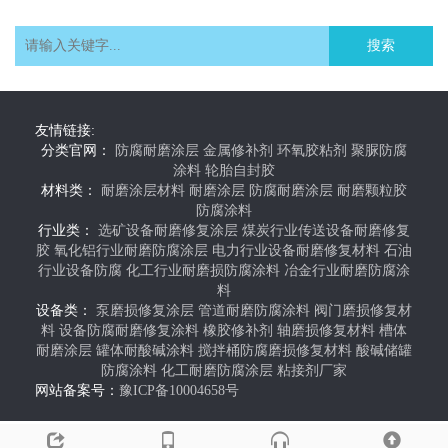
搜索
友情链接:
分类官网：
防腐耐磨涂层
金属修补剂
环氧胶粘剂
聚脲防腐
涂料
轮胎自封胶
材料类：
耐磨涂层材料
耐磨涂层
防腐耐磨涂层
耐磨颗粒胶
防腐涂料
行业类：
选矿设备耐磨修复涂层
煤炭行业传送设备耐磨修复
胶
氧化铝行业耐磨防腐涂层
电力行业设备耐磨修复材料
石油
行业设备防腐
化工行业耐磨损防腐涂料
冶金行业耐磨防腐涂
料
设备类：
泵磨损修复涂层
管道耐磨防腐涂料
阀门磨损修复材
料
设备防腐耐磨修复涂料
橡胶修补剂
轴磨损修复材料
槽体
耐磨涂层
罐体耐酸碱涂料
搅拌桶防腐磨损修复材料
酸碱储罐
防腐涂料
化工耐磨防腐涂层
粘接剂厂家
网站备案号：
豫ICP备10004658号