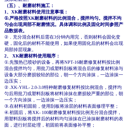
（五）、耐磨材料施工：
1
、
XK
耐磨材料使用注意事项：
①
.
严格按照
XK
耐磨材料的比例混合，搅拌均匀。搅拌不均
匀会出现局部不耐磨情况。具体调和比例及固化时间参照产
品数据表。
②
．充分混合材料后需在
3
分钟内用完，否则材料会固化变
硬，固化后的材料不能使用，如果使用固化后的材料会出现
局部掉层现象。
2
、
XK
耐磨材料使用顺序：
①
.
先预热已喷砂的设备，再将
NPT-16
耐磨修复材料按比例
混合搅拌均匀，用批刀或塑料刮板将混合后的修复材料涂与
设备大部分磨损较轻的部位，朝一个方向涂抹，一边涂抹一
边压实；
②
.XK-YHL- 2.0-3.0
特种耐磨修复材料按比例混合，搅拌均
匀后用批刀或塑料刮板将材料涂抹在磨损较严重的部位，朝
一个方向涂抹，一边涂抹一边压实；
③
.
在材料初固前，使用刮板将涂层的材料表面修理平整；
④
.
初固后，将
XK- 100
耐磨修复材料按比例充分混合搅拌，
用塑料刮板将搅拌后的材料均匀涂抹在已涂抹耐磨材料的表
面，进行封层处理，初固前将表面修补平整；