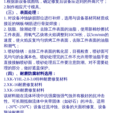
1.
根据新设备或图纸，确定修复后设备应达到的外廊尺寸；
2.
制作相应尺寸模具。
（三）、表面处理：
1.
对设备冲蚀缺损部位进行补焊，选用与设备基材同材质或
接近的钢板
/
钢筋进行骨架焊接；
2.
脱脂、除潮处理：去除工件表面的油脂，使用新棉纱擦拭
工件表面。用氧气乙炔将火焰调整到
10CM
长，以
5cm/min
的
速度，使火焰反复均匀烘烤工件表面，去除工件表面的油脂
和潮气；
3.
喷砂除锈：去除工件表面的氧化层，目视检查，喷砂面可
见均匀的金属本色。喷砂处理完的工件不允许用带油脂手套
直接接触喷砂面，喷砂处理后工件要注意防潮。对不需要处
理的部分，做好遮盖保护。
（四）、耐磨防腐材料选用：
1.XK-YHL-2.0-3.0
特种耐磨修复材料
2.XK-16
耐磨修复材料
3.XK-100
耐磨修复材料
该材料能在流体环境中抗强腐蚀强气蚀并有极好的抗冲击
性。可长期抵御流体中夹带固体（如砂石）的冲击。适用
（
-20
℃
~250
℃
）设备过流冲蚀、设备的大面积修复、设备
预涂耐磨层。