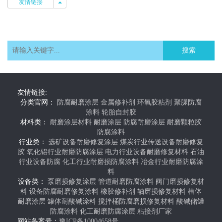
友情链接
友情链接
搜索
友情链接:
分类官网：
防腐耐磨涂层
金属修补剂
环氧胶粘剂
聚脲防腐
涂料
轮胎自封胶
材料类：
耐磨涂层材料
耐磨涂层
防腐耐磨涂层
耐磨颗粒胶
防腐涂料
行业类：
选矿设备耐磨修复涂层
煤炭行业传送设备耐磨修复
胶
氧化铝行业耐磨防腐涂层
电力行业设备耐磨修复材料
石油
行业设备防腐
化工行业耐磨损防腐涂料
冶金行业耐磨防腐涂
料
设备类：
泵磨损修复涂层
管道耐磨防腐涂料
阀门磨损修复材
料
设备防腐耐磨修复涂料
橡胶修补剂
轴磨损修复材料
槽体
耐磨涂层
罐体耐酸碱涂料
搅拌桶防腐磨损修复材料
酸碱储罐
防腐涂料
化工耐磨防腐涂层
粘接剂厂家
网站备案号：
豫ICP备10004658号