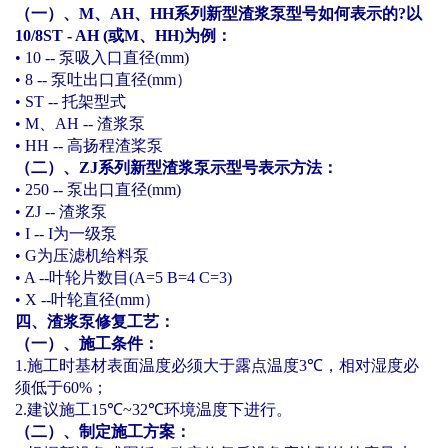
（一）、
M
、
AH
、
HH
系列新型渣浆泵型号如何表示的
?
以
10/8ST - AH (
或
M
、
HH)
为例：
• 10 --
泵吸入口直径
(mm)
• 8 --
泵吐出口直径
(mm
）
• ST --
托架型式
• M
、
AH --
渣浆泵
• HH --
高扬程渣桨泵
（二）、
ZJ
系列新型渣浆泵示型号表示方法：
• 250 --
泵出口直径
(mm)
• ZJ --
渣浆泵
• I -- I
为一级泵
• G
为压滤机给料泵
• A --
叶轮片数目
(A=5 B=4 C=3)
• X --
叶轮直径
(mm
）
四、渣浆泵修复工艺：
（一）、施工条件：
1.
施工时基材表面温度必须大于露点温度
3
℃
，相对湿度必
须低于
60%
；
2.
建议施工
15
℃
~32
℃
环境温度下进行。
（二）、制定施工方案：