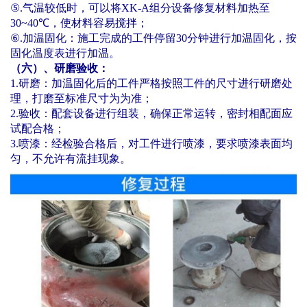
⑤
.
气温较低时，可以将
XK-A
组分设备修复材料加热至
30~40
℃
，使材料容易搅拌；
⑥
.
加温固化：施工完成的工件停留
30
分钟进行加温固化，按
固化温度表进行加温。
（六）、研磨验收：
1.
研磨：加温固化后的工件严格按照工件的尺寸进行研磨处
理，打磨至标准尺寸为为准；
2.
验收：配套设备进行组装，确保正常运转，密封相配面应
试配合格；
3.
喷漆：经检验合格后，对工件进行喷漆，要求喷漆表面均
匀，不允许有流挂现象。