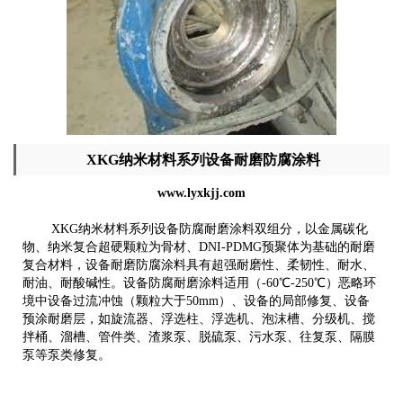
XKG纳米材料系列设备耐磨防腐涂料
www.lyxkjj.com
XKG纳米材料系列设备防腐耐磨涂料双组分，以金属碳化
物、纳米复合超硬颗粒为骨材、DNI-PDMG预聚体为基础的耐磨
复合材料，
设备
耐磨
防腐涂料具有超强耐磨性、柔韧性、耐水、
耐油、耐酸碱性。
设备
防腐耐磨涂料
适用（-60℃-250℃）恶略环
境中设备过流冲蚀（颗粒大于50mm）、设备的局部修复、设备
预涂耐磨层，如旋流器、浮选柱、浮选机、泡沫槽、分级机、搅
拌桶、溜槽、管件类、渣浆泵、脱硫泵、污水泵、往复泵、隔膜
泵等泵类修复。