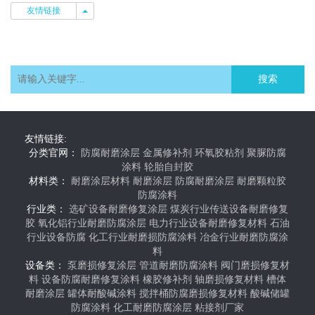
友情链接
友情链接
搜索
友情链接:
分类官网：
防腐耐磨涂层
金属修补剂
环氧胶粘剂
聚脲防腐
涂料
轮胎自封胶
材料类：
耐磨涂层材料
耐磨涂层
防腐耐磨涂层
耐磨颗粒胶
防腐涂料
行业类：
选矿设备耐磨修复涂层
煤炭行业传送设备耐磨修复
胶
氧化铝行业耐磨防腐涂层
电力行业设备耐磨修复材料
石油
行业设备防腐
化工行业耐磨损防腐涂料
冶金行业耐磨防腐涂
料
设备类：
泵磨损修复涂层
管道耐磨防腐涂料
阀门磨损修复材
料
设备防腐耐磨修复涂料
橡胶修补剂
轴磨损修复材料
槽体
耐磨涂层
罐体耐酸碱涂料
搅拌桶防腐磨损修复材料
酸碱储罐
防腐涂料
化工耐磨防腐涂层
粘接剂厂家