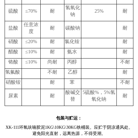
氢氧化
硫酸
≤70%
耐
25%
耐
钠
任意浓
盐酸
耐
碳酸钠
耐
度
硝酸
≤20%
耐
氯化铵
耐
醋酸
≤10%
耐
氨水
耐
铬酸
≤10%
尚耐
丙醇
不耐
氢氟酸
不耐
乙醇
耐
硝酸铵
耐
苯
不耐
酸碱交
5硫酸%，5%氢
尿素
耐
耐
替
氧化钠
包装与贮运：
XK-111
环氧呋喃胶泥
1KG\10KG\30KG
铁桶装。应贮于阴凉通风处。
避免阳光直射，远离热源，不得受潮。