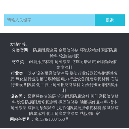
搜索
友情链接:
分类官网：
防腐耐磨涂层
金属修补剂
环氧胶粘剂
聚脲防腐
涂料
轮胎自封胶
材料类：
耐磨涂层材料
耐磨涂层
防腐耐磨涂层
耐磨颗粒胶
防腐涂料
行业类：
选矿设备耐磨修复涂层
煤炭行业传送设备耐磨修复
胶
氧化铝行业耐磨防腐涂层
电力行业设备耐磨修复材料
石油
行业设备防腐
化工行业耐磨损防腐涂料
冶金行业耐磨防腐涂
料
设备类：
泵磨损修复涂层
管道耐磨防腐涂料
阀门磨损修复材
料
设备防腐耐磨修复涂料
橡胶修补剂
轴磨损修复材料
槽体
耐磨涂层
罐体耐酸碱涂料
搅拌桶防腐磨损修复材料
酸碱储罐
防腐涂料
化工耐磨防腐涂层
粘接剂厂家
网站备案号：
豫ICP备10004658号