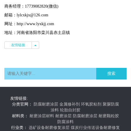
商务经理：17739082820(微信)
邮箱：lylcxkjx@126.com
网址：http://www.lyxkjj.com
地址：河南省洛阳市栾川县赤土店镇
友情链接
友情链接
搜索
友情链接:
分类官网：
防腐耐磨涂层
金属修补剂
环氧胶粘剂
聚脲防腐
涂料
轮胎自封胶
材料类：
耐磨涂层材料
耐磨涂层
防腐耐磨涂层
耐磨颗粒胶
防腐涂料
行业类：
选矿设备耐磨修复涂层
煤炭行业传送设备耐磨修复